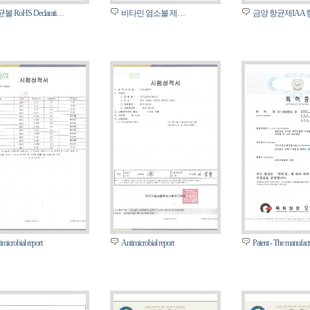
볼 RoHS Declarati…
비타민 염소볼 제…
금양 항균제IAA 
imicrobial report
Antimicrobial report
Patent - The manufa