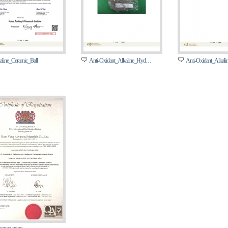
aline_Ceramic_Ball
Anti-Oxidant_Alkaline_Hyd…
Anti-Oxidant_Alka