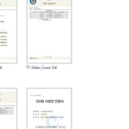
ll
Alkaline_Ceramic_Ball