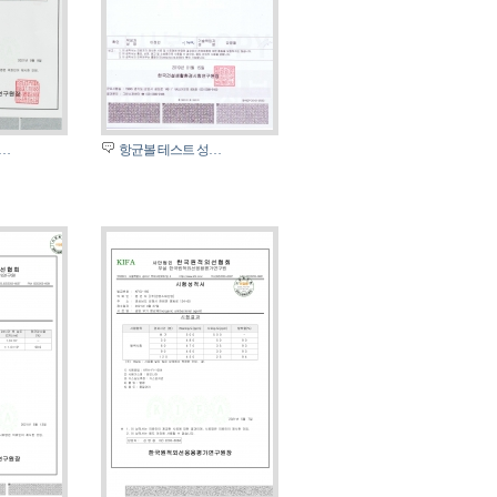
…
항균볼 테스트 성…