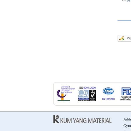
ISO
Addr
Gyun