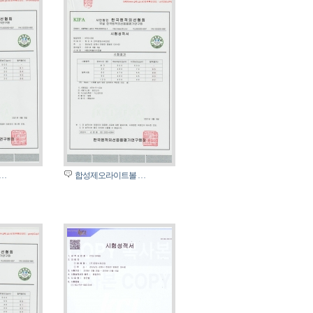
…
합성제오라이트볼 …