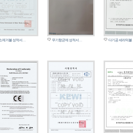
소제거볼 성적서…
무기항균제 성적서…
다기공 세라믹볼 