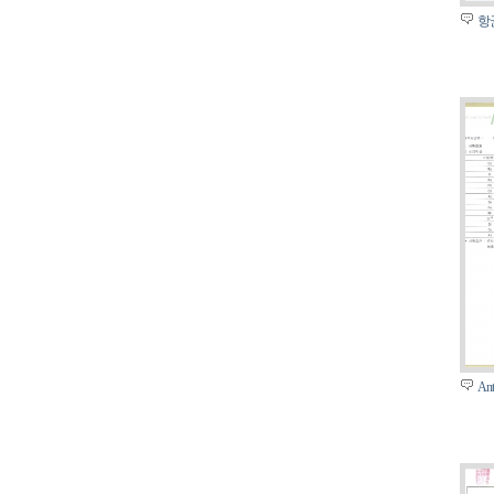
항균
Ant