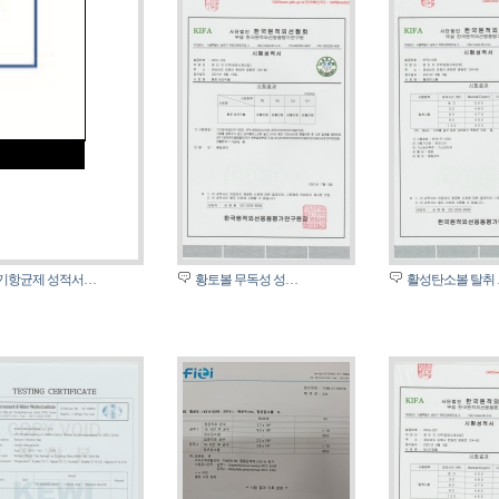
기항균제 성적서…
황토볼 무독성 성…
활성탄소볼 탈취 