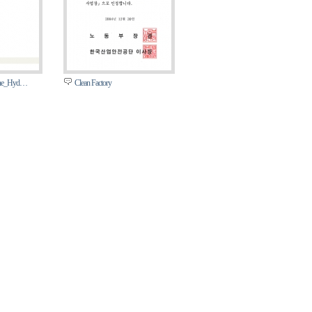
line_Hyd…
Clean Factory