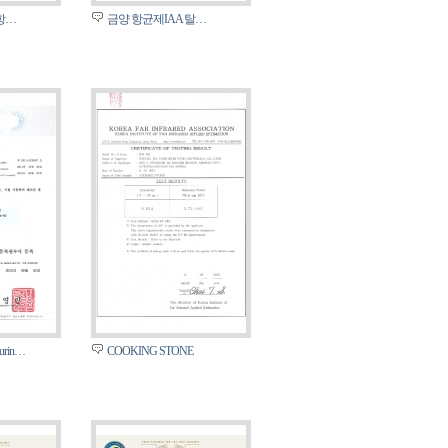
항…
금양 항균제IAA 탈…
cturin…
COOKING STONE